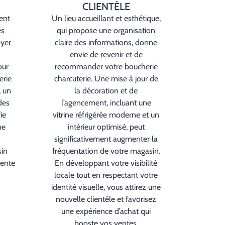
CLIENTÈLE
vent
Un lieu accueillant et esthétique,
es
qui propose une organisation
oyer
claire des informations, donne
envie de revenir et de
our
recommander votre boucherie
erie
charcuterie. Une mise à jour de
 un
la décoration et de
des
l’agencement, incluant une
ie
vitrine réfrigérée moderne et un
ne
intérieur optimisé, peut
significativement augmenter la
sin
fréquentation de votre magasin.
vente
En développant votre visibilité
locale tout en respectant votre
identité visuelle, vous attirez une
nouvelle clientèle et favorisez
une expérience d’achat qui
booste vos ventes.