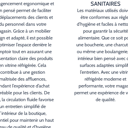
SANITAIRES
agencement ergonomique et
n pensé permet de faciliter
Les matériaux utilisés doi
 déplacements des clients et
être conformes aux règl
du personnel dans votre
d’hygiène et faciles à nett
gasin. Grâce à un mobilier
pour garantir la sécurité
gn et adapté, il est possible
alimentaire. Que ce soit p
ptimiser l’espace derrière le
une boucherie, une charcut
ptoir tout en assurant une
ou même une boulangerie,
entation claire des produits
intérieur bien pensé avec 
en vitrine réfrigérée. Cela
surfaces adaptées simplif
contribue à une gestion
l’entretien. Avec une vitri
maîtrisée des affluences,
réfrigérée moderne et
ndant l’expérience d’achat
performante, votre maga
réable pour les clients. De
permet une expérience de 
, la circulation fluide favorise
de qualité.
un entretien simplifié de
l’intérieur de la boutique,
ntiel pour maintenir un haut
eau de qualité et d’hygiène.