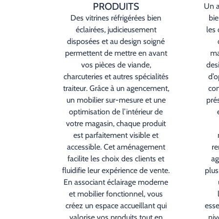
PRODUITS
Un 
Des vitrines réfrigérées bien
bie
éclairées, judicieusement
les
disposées et au design soigné
permettent de mettre en avant
ma
vos pièces de viande,
desi
charcuteries et autres spécialités
d’o
traiteur. Grâce à un agencement,
com
un mobilier sur-mesure et une
prés
optimisation de l’intérieur de
votre magasin, chaque produit
est parfaitement visible et
accessible. Cet aménagement
re
facilite les choix des clients et
ag
fluidifie leur expérience de vente.
plus
En associant éclairage moderne
et mobilier fonctionnel, vous
créez un espace accueillant qui
esse
valorise vos produits tout en
niv