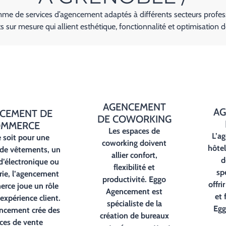
e de services d’agencement adaptés à différents secteurs profess
sur mesure qui allient esthétique, fonctionnalité et optimisation d
AGENCEMENT
AG
CEMENT DE
DE COWORKING
MMERCE
Les
espaces de
L’
ag
 soit pour une
coworking
doivent
hôte
de vêtements, un
allier confort,
d
d’électronique ou
flexibilité et
sp
ie, l’
agencement
productivité. Eggo
offri
erce
joue un rôle
Agencement est
et 
’expérience client.
spécialiste de la
Egg
ncement crée des
création de bureaux
ces de vente