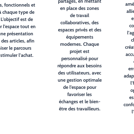
partagés, en mettant
amé
s, fonctionnels et
en place des zones
all
à chaque type de
de travail
e
 L’objectif est de
collaboratives, des
co
 l’espace tout en
espaces privés et des
l’a
une présentation
équipements
c
des articles, afin
modernes. Chaque
créa
iser le parcours
projet est
accu
 stimuler l’achat.
personnalisé pour
répondre aux besoins
en
des utilisateurs, avec
adap
une gestion optimale
l
de l’espace pour
o
favoriser les
es
échanges et le bien-
confo
être des travailleurs.
l