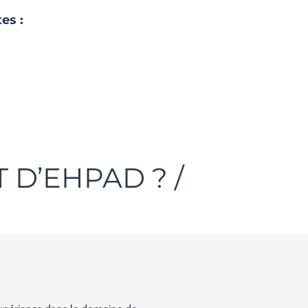
es :
D’EHPAD ? /