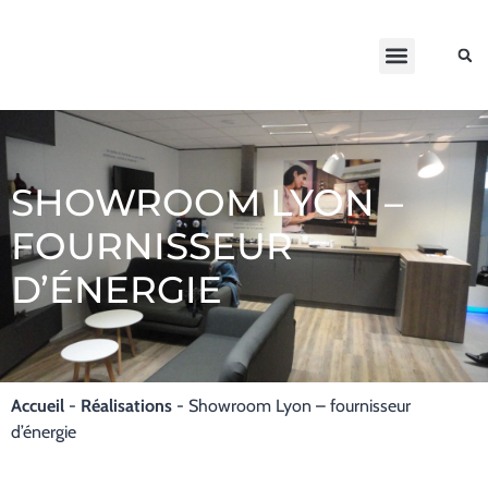
ACTIVITÉS /
SAVOIR-FAIRE /
PÉRIMÈTRE D’ACTION
RÉALISATIONS /
SHOWROOM LYON –
FOURNISSEUR
D’ÉNERGIE
Accueil
-
Réalisations
-
Showroom Lyon – fournisseur
d’énergie